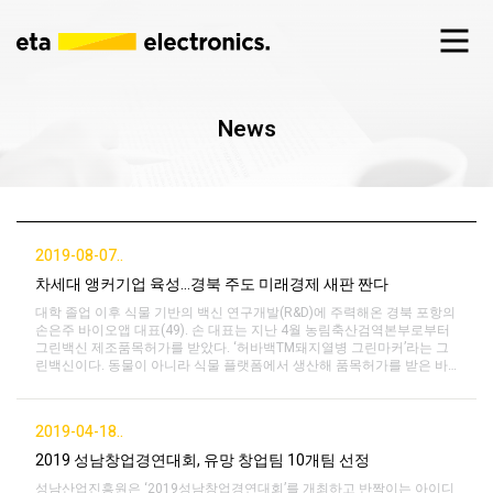
News
2019-08-07..
차세대 앵커기업 육성…경북 주도 미래경제 새판 짠다
대학 졸업 이후 식물 기반의 백신 연구개발(R&D)에 주력해온 경북 포항의
손은주 바이오앱 대표(49). 손 대표는 지난 4월 농림축산검역본부로부터
그린백신 제조품목허가를 받았다. ‘허바백TM돼지열병 그린마커’라는 그
린백신이다. 동물이 아니라 식물 플랫폼에서 생산해 품목허가를 받은 바
이오의약품이다. 포스텍 교수로 창업한 지 8년 만이다. 이 회사는 플랫폼
기술(단백질 고발현 및 정제기술) 개발 덕분에 인체용 백신과 암 치료제 등
의 개발 가능성도 …
2019-04-18..
2019 성남창업경연대회, 유망 창업팀 10개팀 선정
성남산업진흥원은 ‘2019성남창업경연대회’를 개최하고 반짝이는 아이디