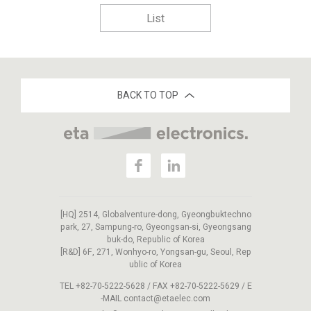
List
BACK TO TOP
[HQ] 2514, Globalventure-dong, Gyeongbuktechno
park, 27, Sampung-ro, Gyeongsan-si, Gyeongsang
buk-do, Republic of Korea
[R&D] 6F, 271, Wonhyo-ro, Yongsan-gu, Seoul, Rep
ublic of Korea
TEL +82-70-5222-5628 / FAX +82-70-5222-5629 / E
-MAIL contact@etaelec.com