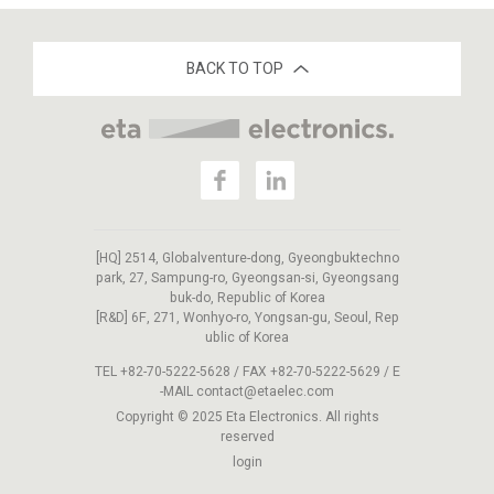
BACK TO TOP
[HQ] 2514, Globalventure-dong, Gyeongbuktechno
park, 27, Sampung-ro, Gyeongsan-si, Gyeongsang
buk-do, Republic of Korea
[R&D] 6F, 271, Wonhyo-ro, Yongsan-gu, Seoul, Rep
ublic of Korea
TEL +82-70-5222-5628 / FAX +82-70-5222-5629 / E
-MAIL contact@etaelec.com
Copyright © 2025 Eta Electronics. All rights
reserved
login